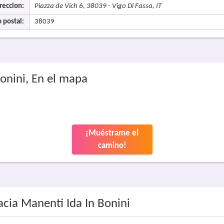
reccion:
Piazza de Vich 6, 38039 - Vigo Di Fassa, IT
 postal:
38039
onini, En el mapa
¡Muéstrame el
camino!
cia Manenti Ida In Bonini