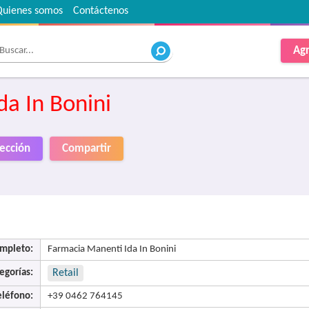
Quienes somos
Contáctenos
Agr
a In Bonini
rección
Compartir
mpleto:
Farmacia Manenti Ida In Bonini
egorías:
Retail
eléfono:
+39 0462 764145