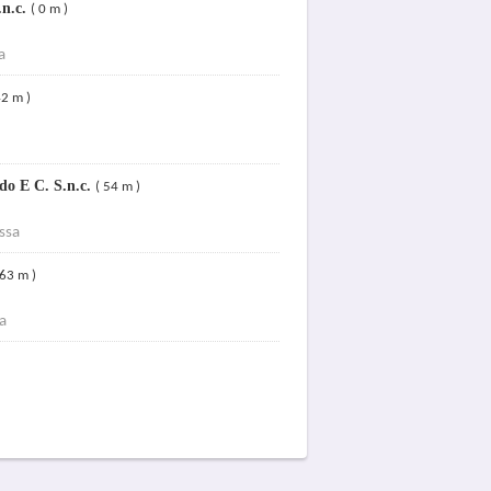
.n.c.
( 0 m )
a
42 m )
do E C. S.n.c.
( 54 m )
ssa
 63 m )
a