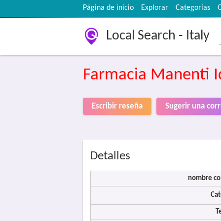
Página de inicio
Explorar
Categorías
Local Search - Italy
Farmacia Manenti Id
Escribir reseña
Sugerir una cor
Detalles
nombre co
Cat
T