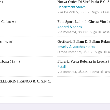
Nuova Ottica Di Sieff Paola E C. S
m )
Department Stores
Piaz De Vich 6, 38039 - Vigo Di Fass
& C.
Foto Sport Ladin di Ghetta Vito
( 38 m )
( 
Apparel & Shoes
Via Roma 24, 38039 - Vigo Di Fassa
.c.
Oreficeria Pollam Di Pollam Rolan
( 42 m )
Jewelry & Watches Stores
Strada Roma 19, 38039 - Vigo Di Fa
BArbara
Fioreria Verra Roberta in Lorenz
( 63 m )
(
Retail
Via Roma 14, 38036 - Pozza Di Fass
ELLEGRIN FRANCO & C. S.N.C.